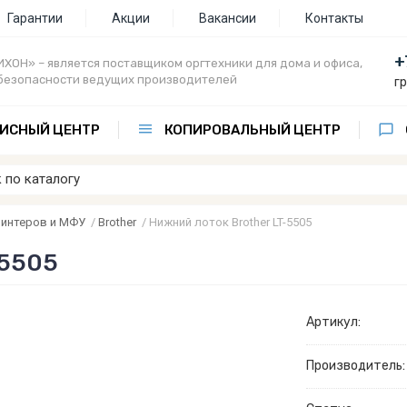
Гарантии
Акции
Вакансии
Контакты
+
ХОН» – является поставщиком оргтехники для дома и офиса,
безопасности ведущих производителей
г
ИСНЫЙ ЦЕНТР
КОПИРОВАЛЬНЫЙ ЦЕНТР
ринтеров и МФУ
/
Brother
/
Нижний лоток Brother LT-5505
-5505
Артикул:
Производитель: