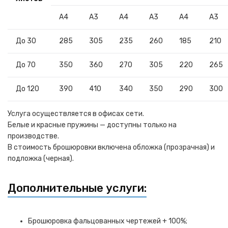
A4
А3
A4
А3
А4
А3
До 30
285
305
235
260
185
210
До 70
350
360
270
305
220
265
До 120
390
410
340
350
290
300
Услуга осуществляется в офисах сети.
Белые и красные пружины — доступны только на
производстве.
В стоимость брошюровки включена обложка (прозрачная) и
подложка (черная).
Дополнительные услуги:
Брошюровка фальцованных чертежей + 100%;