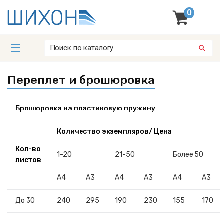
0
Переплет и брошюровка
Брошюровка на пластиковую пружину
Количество экземпляров/ Цена
Кол-во
1-20
21-50
Более 50
листов
A4
А3
A4
А3
А4
А3
До 30
240
295
190
230
155
170