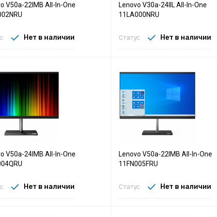
o V50a-22IMB All-In-One
Lenovo V30a-24IIL All-In-One
002NRU
11LA000NRU
Нет в наличии
Нет в наличии
с:
Статус:
o V50a-24IMB All-In-One
Lenovo V50a-22IMB All-In-One
004QRU
11FN005FRU
Нет в наличии
Нет в наличии
с:
Статус: