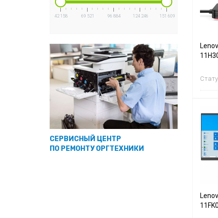
42 158
69 521
96 884
124 246
151 609
Lenov
11H3
Стату
СЕРВИСНЫЙ ЦЕНТР
ПО РЕМОНТУ ОРГТЕХНИКИ
Lenov
11FK