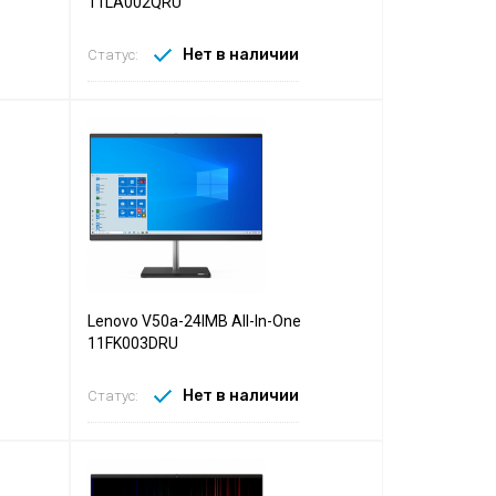
11LA002QRU
Нет в наличии
Статус:
Lenovo V50a-24IMB All-In-One
11FK003DRU
Нет в наличии
Статус: