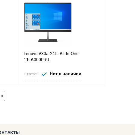
Lenovo V30a-24IIL All-In-One
11LA000PRU
Нет в наличии
Статус:
ов
ОНТАКТЫ