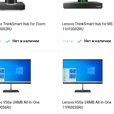
o ThinkSmart Hub for Zoom
Lenovo ThinkSmart Hub for MS
0002RU
11H10002RU
Нет в наличии
Нет в наличии
с:
Статус:
o V50a-24IMB All-In-One
Lenovo V50a-24IMB All-In-One
0056RU
11FK003SRU