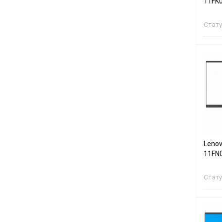
11FK
Стату
Lenov
11FN
Стату