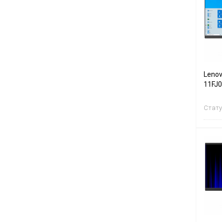
Lenov
11FJ
Стату