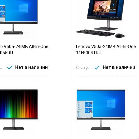
o V50a-24IMB All-In-One
Lenovo V50a-24IMB All-In-One
0055RU
11FK004TRU
Нет в наличии
Нет в наличии
с:
Статус: