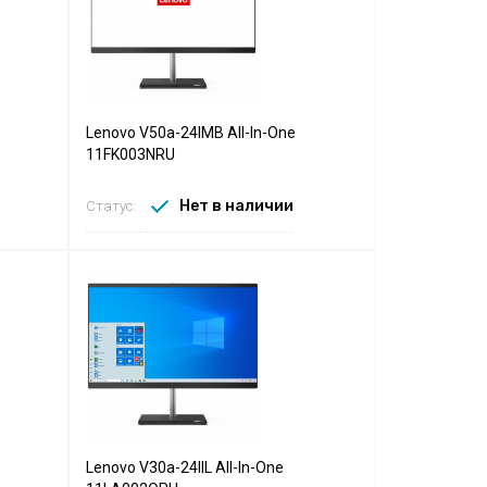
Lenovo V50a-24IMB All-In-One
11FK003NRU
Нет в наличии
Статус:
Lenovo V30a-24IIL All-In-One