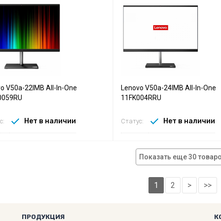
o V50a-22IMB All-In-One
Lenovo V50a-24IMB All-In-One
0059RU
11FK004RRU
Нет в наличии
Нет в наличии
с:
Статус:
Показать еще 30 товар
1
2
>
>>
ПРОДУКЦИЯ
К