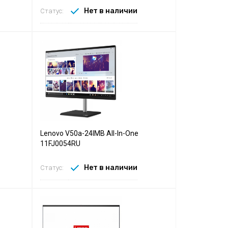
Нет в наличии
Статус:
Lenovo V50a-24IMB All-In-One
11FJ0054RU
Нет в наличии
Статус: