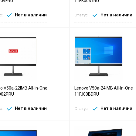
004FRU
11FK0037RU
Нет в наличии
Нет в наличии
с:
Статус:
o V50a-22IMB All-In-One
Lenovo V50a-24IMB All-In-One
002PRU
11FJ00BDRU
Нет в наличии
Нет в наличии
с:
Статус: