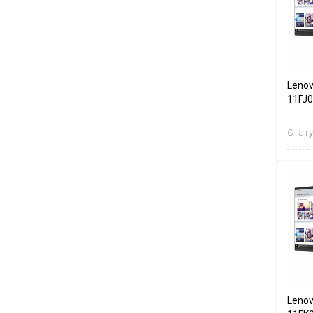
Lenov
11FJ
Стату
Lenov