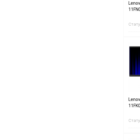
Lenov
11FN
Стату
Lenov
11FK
Стату