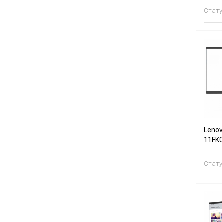
Стату
Lenov
11FK
Стату