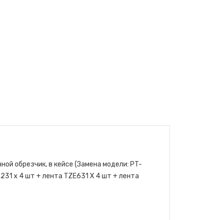
ной обрезчик, в кейсе (Замена модели: PT-
E231 х 4 шт + лента TZE631 X 4 шт + лента