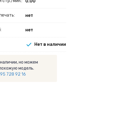
 стр./мин.:
0.00
печать:
нет
:
нет
Нет в наличии
 наличии, но можем
похожую модель.
95 728 92 16