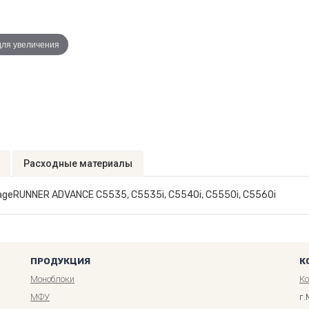
для увеличения
Расходные материалы
geRUNNER ADVANCE C5535, C5535i, C5540i, C5550i, C5560i
ПРОДУКЦИЯ
К
Моноблоки
К
МФУ
г.