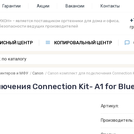
Гарантии
Акции
Вакансии
Контакты
+
ХОН» – является поставщиком оргтехники для дома и офиса,
безопасности ведущих производителей
г
ИСНЫЙ ЦЕНТР
КОПИРОВАЛЬНЫЙ ЦЕНТР
ринтеров и МФУ
/
Canon
/
Canon комплект для подключения Connection Kit
чения Connection Kit- A1 for Blu
Артикул:
Производитель: