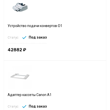
Устройство подачи конвертов-D1
Под заказ
Статус:
42882 ₽
Адаптер кассеты Canon A1
Под заказ
Статус: