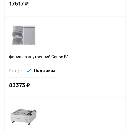
17517 ₽
Финишер внутренний Canon B1
Под заказ
Статус:
83373 ₽