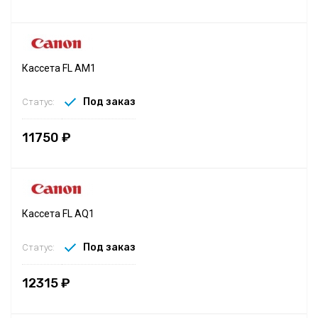
Кассета FL AM1
Под заказ
Статус:
11750 ₽
Кассета FL AQ1
Под заказ
Статус:
12315 ₽