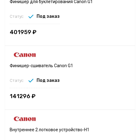
Финишер для буклетирования Canon G1
Под заказ
Статус:
401959 ₽
Финишер-сшиватель Canon G1
Под заказ
Статус:
141296 ₽
Внутреннее 2 лотковое устройство-H1