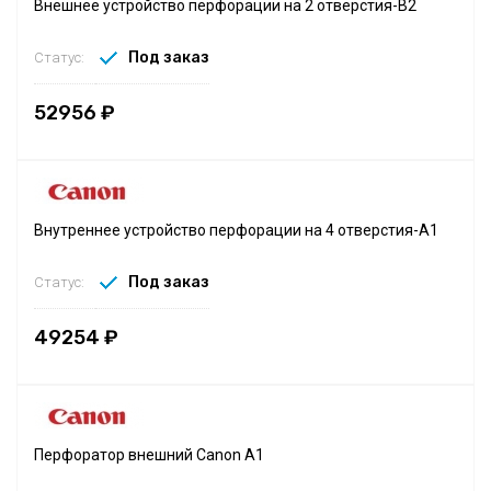
Внешнее устройство перфорации на 2 отверстия-B2
Под заказ
Статус:
52956 ₽
Внутреннее устройство перфорации на 4 отверстия-A1
Под заказ
Статус:
49254 ₽
Перфоратор внешний Canon A1