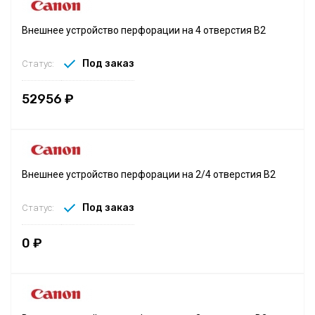
Внешнее устройство перфорации на 4 отверстия B2
Под заказ
Статус:
52956 ₽
Внешнее устройство перфорации на 2/4 отверстия B2
Под заказ
Статус:
0 ₽