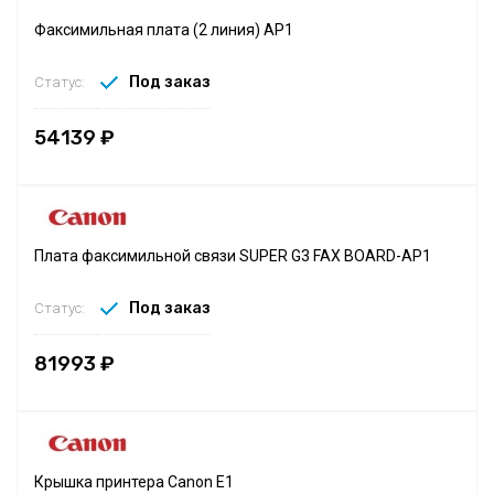
Факсимильная плата (2 линия) AP1
Под заказ
Статус:
54139 ₽
Плата факсимильной связи SUPER G3 FAX BOARD-AP1
Под заказ
Статус:
81993 ₽
Крышка принтера Canon E1