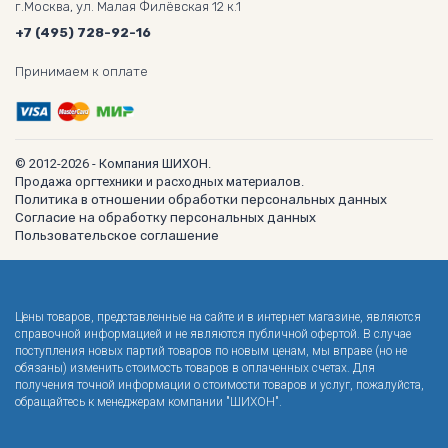
г.Москва, ул. Малая Филёвская 12 к.1
+7 (495) 728-92-16
Принимаем к оплате
© 2012-2026 - Компания ШИХОН.
Продажа оргтехники и расходных материалов.
Политика в отношении обработки персональных данных
Согласие на обработку персональных данных
Пользовательское соглашение
Цены товаров, представленные на сайте и в интернет магазине, являются
справочной информацией и не являются публичной офертой. В случае
поступления новых партий товаров по новым ценам, мы вправе (но не
обязаны) изменить стоимость товаров в оплаченных счетах. Для
получения точной информации о стоимости товаров и услуг, пожалуйста,
обращайтесь к менеджерам компании "ШИХОН".