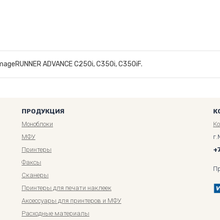
ageRUNNER ADVANCE C250i, C350i, C350iF.
ПРОДУКЦИЯ
К
Моноблоки
К
МФУ
г.
Принтеры
+
Факсы
П
Сканеры
Принтеры для печати наклеек
Аксессуары для принтеров и МФУ
Расходные материалы