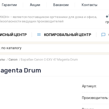
Гарантии
Акции
Вакансии
Контакты
+
ХОН» – является поставщиком оргтехники для дома и офиса,
безопасности ведущих производителей
г
ИСНЫЙ ЦЕНТР
КОПИРОВАЛЬНЫЙ ЦЕНТР
алы
/
Canon
/
Барабан Canon C-EXV 47 Magenta Drum
Magenta Drum
Артикул:
Производитель: