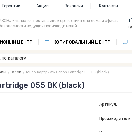
Гарантии
Акции
Вакансии
Контакты
+
ХОН» – является поставщиком оргтехники для дома и офиса,
безопасности ведущих производителей
г
ИСНЫЙ ЦЕНТР
КОПИРОВАЛЬНЫЙ ЦЕНТР
алы
/
Canon
/
Тонер-картридж Canon Cartridge 055 BK (black)
tridge 055 BK (black)
Артикул:
Производитель: