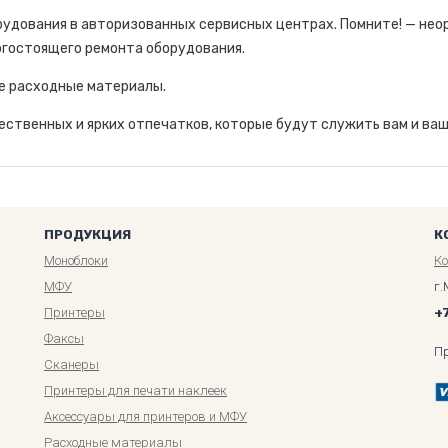
удования в авторизованных сервисных центрах. Помните! — не
огостоящего ремонта оборудования.
е расходные материалы.
ственных и ярких отпечатков, которые будут служить вам и ваш
ПРОДУКЦИЯ
К
Моноблоки
К
МФУ
г.
Принтеры
+
Факсы
П
Сканеры
Принтеры для печати наклеек
Аксессуары для принтеров и МФУ
Расходные материалы