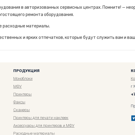
удования в авторизованных сервисных центрах. Помните! — не
огостоящего ремонта оборудования.
е расходные материалы.
ственных и ярких отпечатков, которые будут служить вам и ваш
ПРОДУКЦИЯ
К
Моноблоки
К
МФУ
г.
Принтеры
+
Факсы
П
Сканеры
Принтеры для печати наклеек
Аксессуары для принтеров и МФУ
Расходные материалы