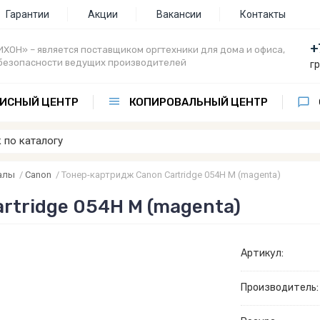
Гарантии
Акции
Вакансии
Контакты
+
ХОН» – является поставщиком оргтехники для дома и офиса,
безопасности ведущих производителей
г
ИСНЫЙ ЦЕНТР
КОПИРОВАЛЬНЫЙ ЦЕНТР
алы
/
Canon
/
Тонер-картридж Canon Cartridge 054H M (magenta)
rtridge 054H M (magenta)
Артикул:
Производитель: