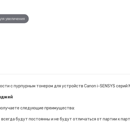
для увеличения
сти с пурпурным тонером для устройств Canon i-SENSYS серий 
иджей
 получаете следующие преимущества:
всегда будут постоянны и не будут отличаться от партии к парт