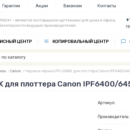
Гарантии
Акции
Вакансии
Контакты
+
ХОН» – является поставщиком оргтехники для дома и офиса,
безопасности ведущих производителей
г
ИСНЫЙ ЦЕНТР
КОПИРОВАЛЬНЫЙ ЦЕНТР
алы
/
Canon
/
Чернила чёрные PFI-206BK для плоттера Canon IPF6400/645
K для плоттера Canon IPF6400/64
Артикул:
Производитель: