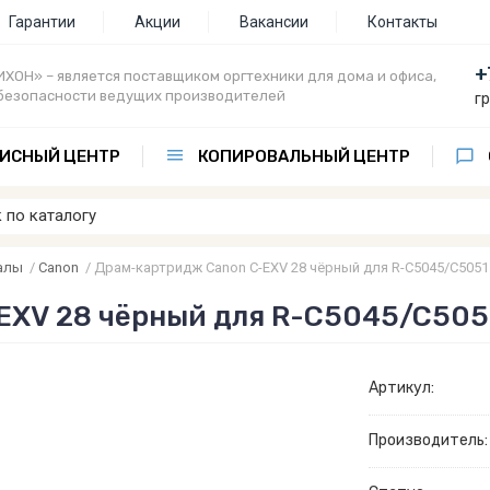
Гарантии
Акции
Вакансии
Контакты
+
ХОН» – является поставщиком оргтехники для дома и офиса,
безопасности ведущих производителей
г
ИСНЫЙ ЦЕНТР
КОПИРОВАЛЬНЫЙ ЦЕНТР
алы
/
Canon
/
Драм-картридж Canon C-EXV 28 чёрный для R-C5045/C5051
EXV 28 чёрный для R-C5045/C505
Артикул:
Производитель: