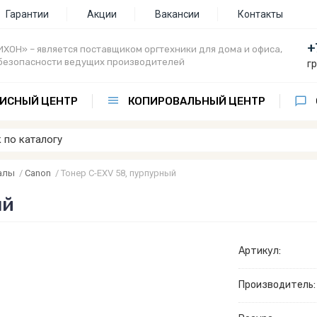
Гарантии
Акции
Вакансии
Контакты
+
ХОН» – является поставщиком оргтехники для дома и офиса,
безопасности ведущих производителей
г
ИСНЫЙ ЦЕНТР
КОПИРОВАЛЬНЫЙ ЦЕНТР
алы
/
Canon
/
Тонер C-EXV 58, пурпурный
ый
Артикул:
Производитель: