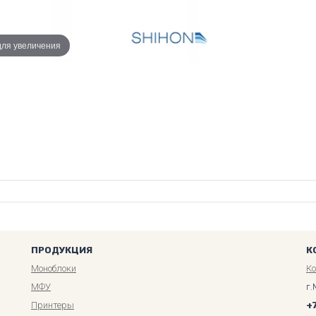
для увеличения
ПРОДУКЦИЯ
К
Моноблоки
К
МФУ
г.
Принтеры
+