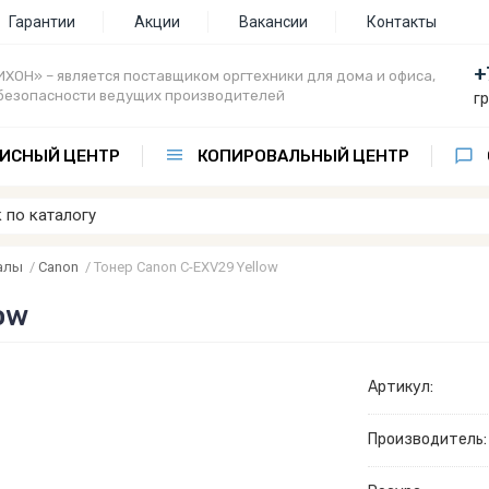
Гарантии
Акции
Вакансии
Контакты
+
ХОН» – является поставщиком оргтехники для дома и офиса,
безопасности ведущих производителей
г
ИСНЫЙ ЦЕНТР
КОПИРОВАЛЬНЫЙ ЦЕНТР
алы
/
Canon
/
Тонер Canon C-EXV29 Yellow
ow
Артикул:
Производитель: