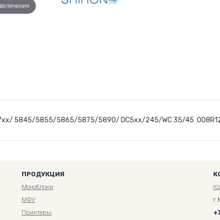
увеличения
/ 57xx/ 5845/5855/5865/5875/5890/ DC5xx/245/WC 35/45 008R1
ПРОДУКЦИЯ
К
Моноблоки
К
МФУ
г.
Принтеры
+