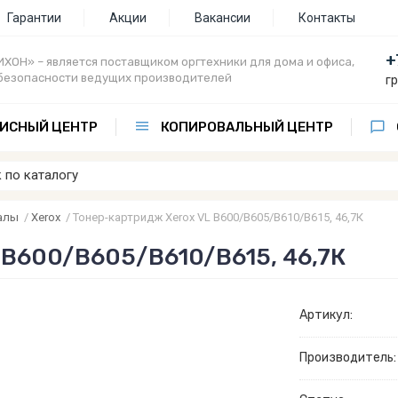
Гарантии
Акции
Вакансии
Контакты
+
ХОН» – является поставщиком оргтехники для дома и офиса,
безопасности ведущих производителей
г
ИСНЫЙ ЦЕНТР
КОПИРОВАЛЬНЫЙ ЦЕНТР
алы
/
Xerox
/
Тонер-картридж Xerox VL B600/B605/B610/B615, 46,7К
 B600/B605/B610/B615, 46,7К
Артикул:
Производитель: