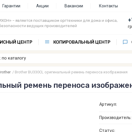
Гарантии
Акции
Вакансии
Контакты
+
ХОН» – является поставщиком оргтехники для дома и офиса,
безопасности ведущих производителей
г
ИСНЫЙ ЦЕНТР
КОПИРОВАЛЬНЫЙ ЦЕНТР
rother
/
Brother BU330CL оригинальный ремень переноса изображения
льный ремень переноса изображе
Артикул:
Производитель:
Статус: