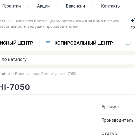
Гарантии
Акции
Вакансии
Контакты
+
ХОН» – является поставщиком оргтехники для дома и офиса,
безопасности ведущих производителей
г
ИСНЫЙ ЦЕНТР
КОПИРОВАЛЬНЫЙ ЦЕНТР
rother
/
Блок сканера Brother для Hl-7050
 Hl-7050
Артикул:
Производитель:
Статус: