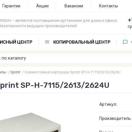
Гарантии
Акции
Вакансии
Контакты
+
ХОН» – является поставщиком оргтехники для дома и офиса,
безопасности ведущих производителей
г
ИСНЫЙ ЦЕНТР
КОПИРОВАЛЬНЫЙ ЦЕНТР
алы
/
Sprint
/
Совместимый картридж Sprint SP-H-7115/2613/2624U
rint SP-H-7115/2613/2624U
Артикул:
Производитель: