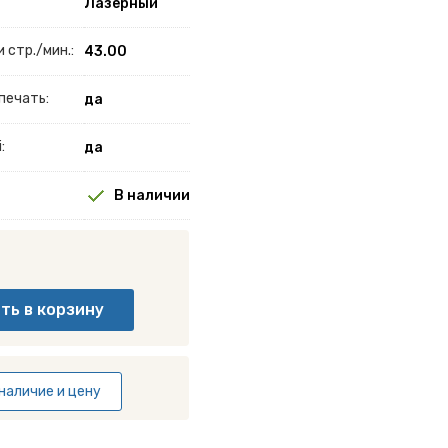
Лазерный
 стр./мин.:
43.00
печать:
да
:
да
В наличии
наличие и цену