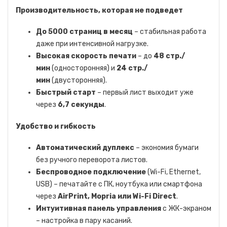
Производительность, которая не подведет
До 5000 страниц в месяц
– стабильная работа
даже при интенсивной нагрузке.
Высокая скорость печати
– до
48 стр./
мин
(односторонняя) и
24 стр./
мин
(двусторонняя).
Быстрый старт
– первый лист выходит уже
через
6,7 секунды
.
Удобство и гибкость
Автоматический дуплекс
– экономия бумаги
без ручного переворота листов.
Беспроводное подключение
(Wi-Fi, Ethernet,
USB) – печатайте с ПК, ноутбука или смартфона
через
AirPrint, Mopria или Wi-Fi Direct
.
Интуитивная панель управления
с ЖК-экраном
– настройка в пару касаний.