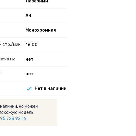
Лазерный
A4
Монохромная
 стр./мин.:
16.00
печать:
нет
:
нет
Нет в наличии
 наличии, но можем
похожую модель.
95 728 92 16