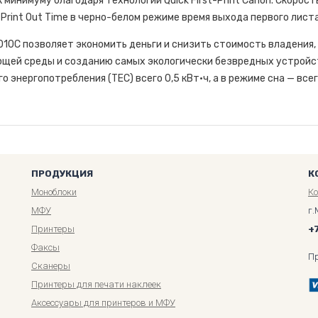
инимуму благодаря технологии Quick First-Print Canon. Скорость 
 Print Out Time в черно-белом режиме время выхода первого листа 
0C позволяет экономить деньги и снизить стоимость владения,
щей среды и созданию самых экологически безвредных устройст
о энергопотребления (TEC) всего 0,5 кВт·ч, а в режиме сна — всег
ПРОДУКЦИЯ
К
Моноблоки
К
МФУ
г.
Принтеры
+
Факсы
П
Сканеры
Принтеры для печати наклеек
Аксессуары для принтеров и МФУ