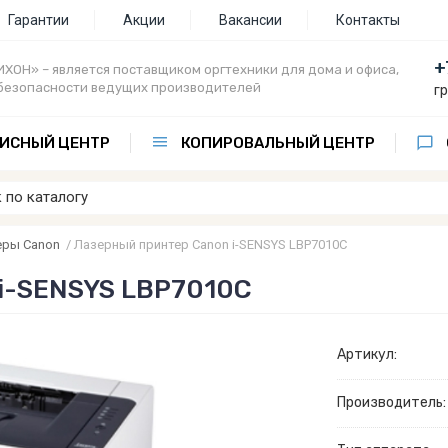
Гарантии
Акции
Вакансии
Контакты
+
ХОН» – является поставщиком оргтехники для дома и офиса,
безопасности ведущих производителей
г
ИСНЫЙ ЦЕНТР
КОПИРОВАЛЬНЫЙ ЦЕНТР
еры Canon
/
Лазерный принтер Canon i-SENSYS LBP7010C
i-SENSYS LBP7010C
Артикул:
Производитель: