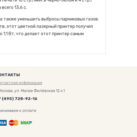
печати 16 стр./мин. в черно-белом и 4 стр./
всего 13,6 с.
 а также уменьшить выбросы парниковых газов.
в, этот цветной лазерный принтер получил
о 1,1 Вт, что делает этот принтер самым
ОНТАКТЫ
онтактная информация
Москва, ул. Малая Филёвская 12 к.1
7 (495) 728-92-16
ринимаем к оплате