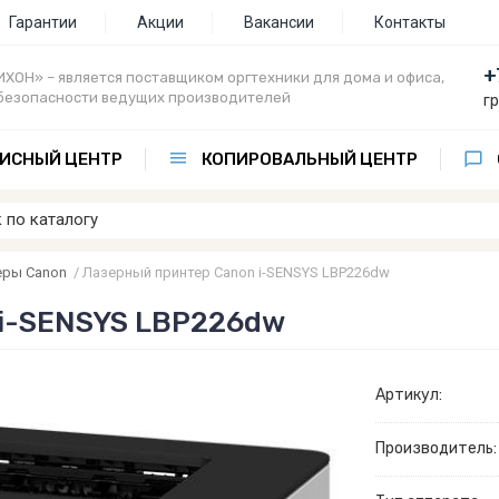
Гарантии
Акции
Вакансии
Контакты
+
ХОН» – является поставщиком оргтехники для дома и офиса,
безопасности ведущих производителей
г
ИСНЫЙ ЦЕНТР
КОПИРОВАЛЬНЫЙ ЦЕНТР
еры Canon
/
Лазерный принтер Canon i-SENSYS LBP226dw
 i-SENSYS LBP226dw
Артикул:
Производитель: