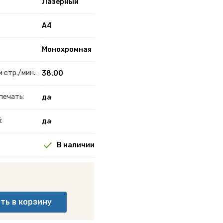
Лазерный
A4
Монохромная
 стр./мин.:
38.00
печать:
да
:
да
В наличии