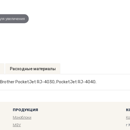
для увеличения
Расходные материалы
 Brother PocketJet RJ-4030, PocketJet RJ-4040.
ПРОДУКЦИЯ
К
Моноблоки
К
МФУ
г.