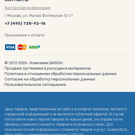
Контактная информация
г.Москва, ул. Малая Филёвская 12 к.1
+7 (495) 728-92-16
Принимаем к оплате
© 2012-2026 - Компания ШИХОН.
Продажа оргтехники и расходных материалов.
Политика в отношении обработки персональных данных
Согласие на обработку персональных данных
Пользовательское соглашение
Цены товаров, представленные на сайте и в интернет магазине, являются
справочной информацией и не являются публичной офертой. В случае
поступления новых партий товаров по новым ценам, мы вправе (но не
обязаны) изменить стоимость товаров в оплаченных счетах. Для
получения точной информации о стоимости товаров и услуг, пожалуйста,
обращайтесь к менеджерам компании "ШИХОН".