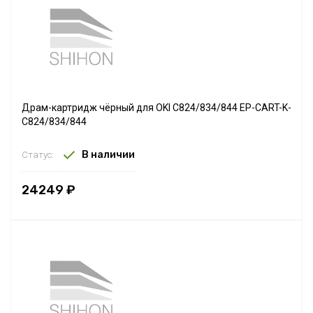
Драм-картридж чёрный для OKI C824/834/844 EP-CART-K-
C824/834/844
В наличии
Статус:
24249 ₽