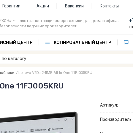
Гарантии
Акции
Вакансии
Контакты
+
ХОН» – является поставщиком оргтехники для дома и офиса,
безопасности ведущих производителей
г
ИСНЫЙ ЦЕНТР
КОПИРОВАЛЬНЫЙ ЦЕНТР
ноблоки
/
Lenovo V50a-24IMB All-In-One 11FJ005KRU
-One 11FJ005KRU
Артикул:
Производитель: