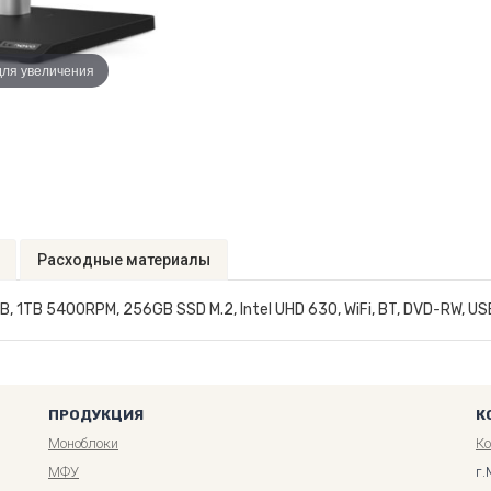
для увеличения
Расходные материалы
B, 1TB 5400RPM, 256GB SSD M.2, Intel UHD 630, WiFi, BT, DVD-RW, US
ПРОДУКЦИЯ
К
Моноблоки
К
МФУ
г.