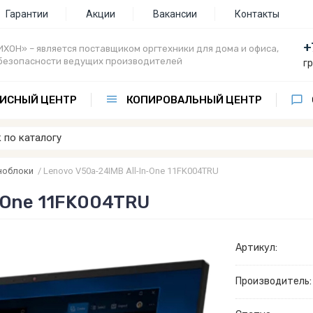
Гарантии
Акции
Вакансии
Контакты
+
ХОН» – является поставщиком оргтехники для дома и офиса,
безопасности ведущих производителей
г
ИСНЫЙ ЦЕНТР
КОПИРОВАЛЬНЫЙ ЦЕНТР
ноблоки
/
Lenovo V50a-24IMB All-In-One 11FK004TRU
-One 11FK004TRU
Артикул:
Производитель: