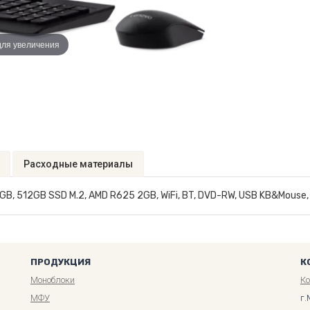
для увеличения
Расходные материалы
6GB, 512GB SSD M.2, AMD R625 2GB, WiFi, BT, DVD-RW, USB KB&Mouse,
ПРОДУКЦИЯ
К
Моноблоки
К
МФУ
г.