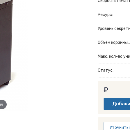
Скорость печати
Ресурс:
Уровень секрет
Объём корзины, л
Макс. кол-во у
Статус:
₽
ия
Уточнить 