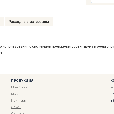
Расходные материалы
о использования с системами понижения уровня шума и энергоп
в.
ПРОДУКЦИЯ
К
Моноблоки
К
МФУ
г.
Принтеры
+
Факсы
П
Сканеры