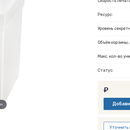
Скорость печати
Ресурс:
Уровень секрет
Объём корзины, л
Макс. кол-во у
Статус:
₽
ия
Уточнить 