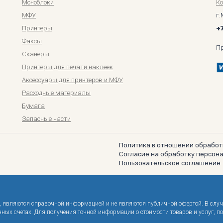
Моноблоки
К
МФУ
г.
Принтеры
+
Факсы
П
Сканеры
Принтеры для печати наклеек
Аксессуары для принтеров и МФУ
Расходные материалы
Бумага
Запасные части
Политика в отношении обработ
Согласие на обработку персон
Пользовательское соглашение
не, являются справочной информацией и не являются публичной офертой. В слу
енных счетах. Для получения точной информации о стоимости товаров и услуг,