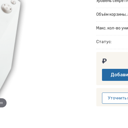
Уровень секрет
Объём корзины, л
Макс. кол-во у
Статус:
₽
Уточнить 
ия