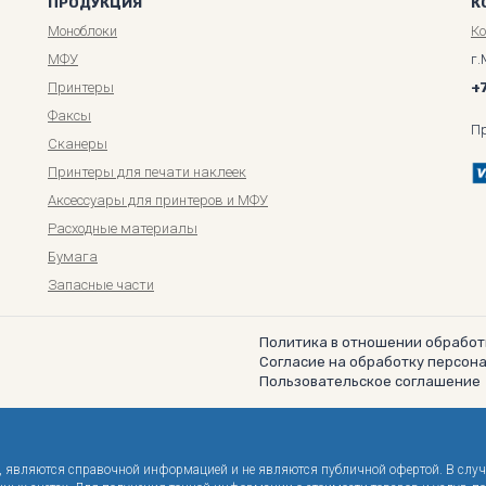
ПРОДУКЦИЯ
К
Моноблоки
К
МФУ
г.
Принтеры
+
Факсы
П
Сканеры
Принтеры для печати наклеек
Аксессуары для принтеров и МФУ
Расходные материалы
Бумага
Запасные части
Политика в отношении обработ
Согласие на обработку персон
Пользовательское соглашение
не, являются справочной информацией и не являются публичной офертой. В слу