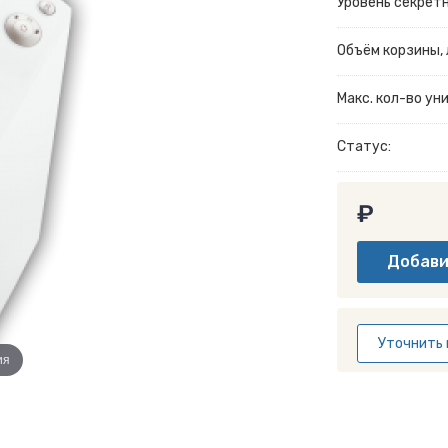
Уровень секрет
Объём корзины, л
Макс. кол-во у
Статус:
₽
Уточнить 
ия