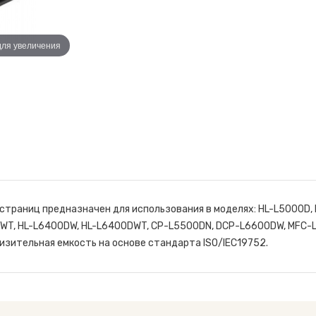
для увеличения
страниц предназначен для использования в моделях: HL-L5000D, 
DWT, HL-L6400DW, HL-L6400DWT, CP-L5500DN, DCP-L6600DW, MFC-
ительная емкость на основе стандарта ISO/IEC19752.