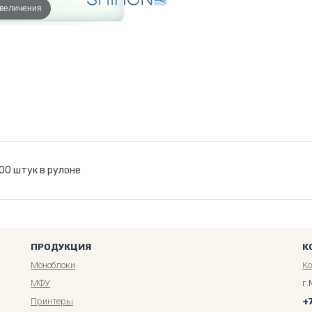
увеличения
00 штук в рулоне
ПРОДУКЦИЯ
К
Моноблоки
К
МФУ
г.
Принтеры
+