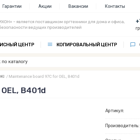
Гарантии
Акции
Вакансии
Контакты
+
ХОН» – является поставщиком оргтехники для дома и офиса,
безопасности ведущих производителей
г
ИСНЫЙ ЦЕНТР
КОПИРОВАЛЬНЫЙ ЦЕНТР
OKI
/
Maintenance board 97C for OEL, B401d
 OEL, B401d
Артикул:
Производитель: