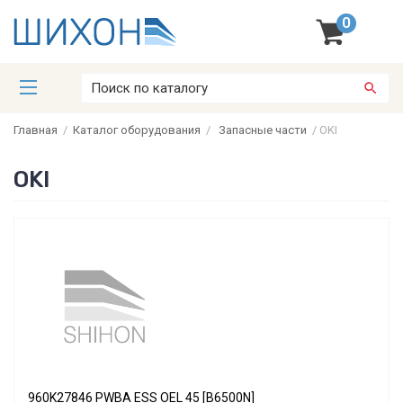
0
Главная
/
Каталог оборудования
/
Запасные части
/
OKI
OKI
960K27846 PWBA ESS OEL 45 [B6500N]