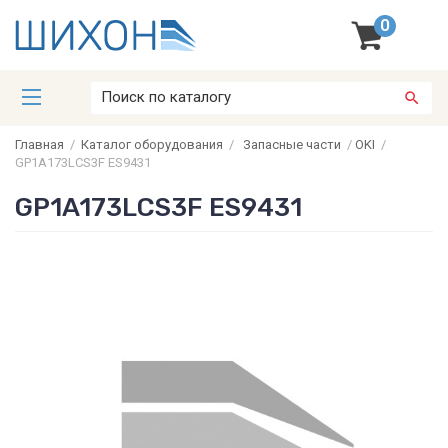
0
Главная
/
Каталог оборудования
/
Запасные части
/
OKI
/
GP1A173LCS3F ES9431
GP1A173LCS3F ES9431