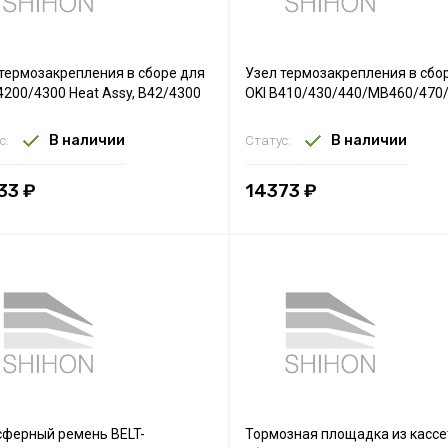
термозакрепления в сборе для
Узел термозакрепления в сбо
4200/4300 Heat Assy, B42/4300
OKI B410/430/440/MB460/470
В наличии
В наличии
с:
Статус:
33 ₽
14373 ₽
сферный ремень BELT-
Тормозная площадка из кассе