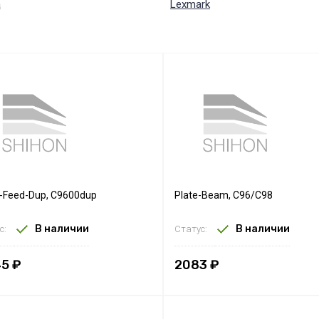
a
Lexmark
r-Feed-Dup, C9600dup
Plate-Beam, C96/C98
В наличии
В наличии
с:
Статус:
5 ₽
2083 ₽