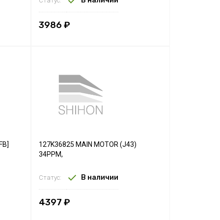
В наличии
Статус:
3986 ₽
FB]
127K36825 MAIN MOTOR (J43)
34PPM,
В наличии
Статус:
4397 ₽