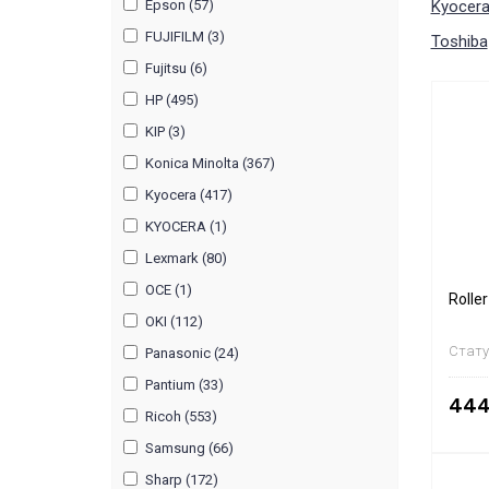
Kyocer
Epson (57)
FUJIFILM (3)
Toshiba
Fujitsu (6)
HP (495)
KIP (3)
Konica Minolta (367)
Kyocera (417)
KYOCERA (1)
Lexmark (80)
OCE (1)
Rolle
OKI (112)
Стату
Panasonic (24)
Pantium (33)
444
Ricoh (553)
Samsung (66)
Sharp (172)