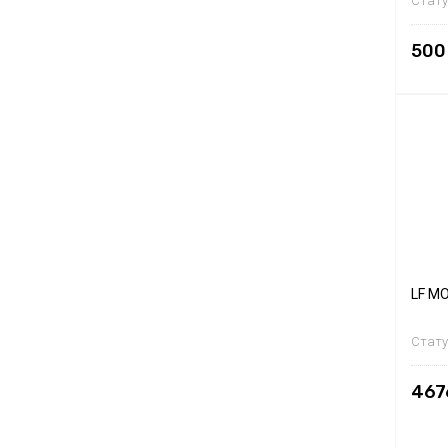
Стату
500
LF MO
Стату
467