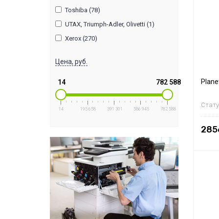
Toshiba (78)
UTAX, Triumph-Adler, Olivetti (1)
Xerox (270)
Цена, руб.
Plane
14
782 588
Стату
14
195 658
391 301
586 945
782 588
285