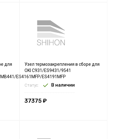
ре для
Узел термозакрепления в сборе для
OKI C931/ES9431/9541
/MB441/ES4161MFP/ES4191MFP
В наличии
Статус:
37375 ₽