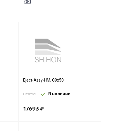
OKI
Eject-Assy-HM, C9x50
В наличии
Статус:
17693 ₽