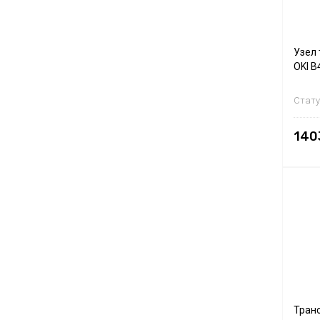
Узел 
OKI B
Стату
140
Тран