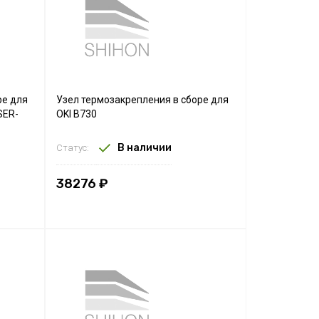
ре для
Узел термозакрепления в сборе для
SER-
OKI B730
В наличии
Статус:
38276 ₽