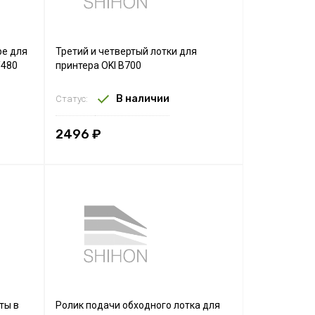
ре для
Третий и четвертый лотки для
/480
принтера OKI B700
В наличии
Статус:
2496 ₽
ты в
Ролик подачи обходного лотка для