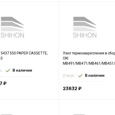
15437 550 PAPER CASSETTE,
Узел термозакрепления в сбо
63
OKI
MB491/MB471/MB461/MB451
В наличии
с:
В наличии
Статус:
7 ₽
23832 ₽