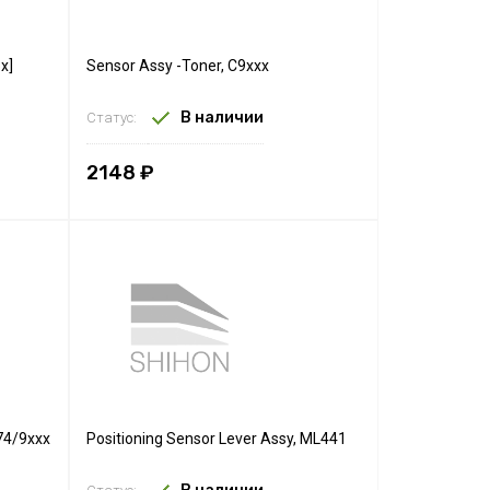
x]
Sensor Assy -Toner, C9xxx
В наличии
Статус:
2148 ₽
/74/9xxx
Positioning Sensor Lever Assy, ML441