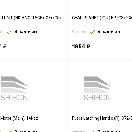
 UNIT (HIGH VOLTAGE), C3x/C5x
GEAR PLANET (Z12) HP [C3x/C5
В наличии
В наличии
с:
Статус:
1 ₽
1854 ₽
 Motor (Main), 14i/ex
Fuser Latching Handle (R), C72