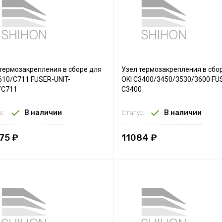
термозакрепления в сборе для
Узел термозакрепления в сбо
610/C711 FUSER-UNIT-
OKI C3400/3450/3530/3600 FU
/C711
C3400
В наличии
В наличии
с:
Статус:
75 ₽
11084 ₽