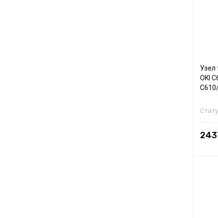
Узел 
OKI C
C610
Стату
243