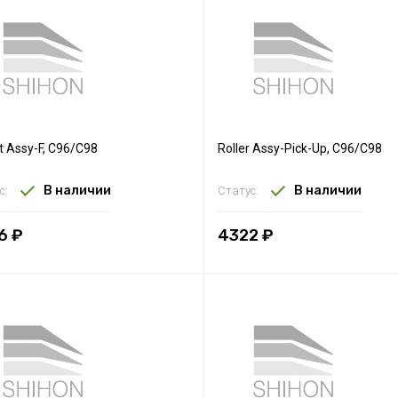
t Assy-F, C96/C98
Roller Assy-Pick-Up, C96/C98
В наличии
В наличии
с:
Статус:
6 ₽
4322 ₽