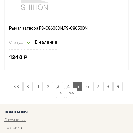
Рычаг затвора FS-C8600DN,FS-C8650DN
В наличии
Статус:
1248 ₽
<<
<
1
2
3
4
5
6
7
8
9
>
>>
КОМПАНИЯ
О компании
Доставка