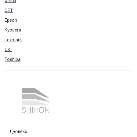
Xerox
CET
Epson
Kyocera
Lexmark
OKI
Toshiba
Дуплекс