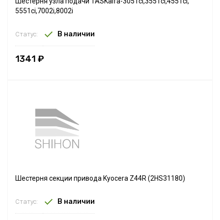
Шестерня узла подачи TASKalfa-3051ci,3551ci,4551ci,
5551ci,7002i,8002i
В наличии
Статус:
1341 ₽
Шестерня секции привода Kyocera Z44R (2HS31180)
В наличии
Статус: